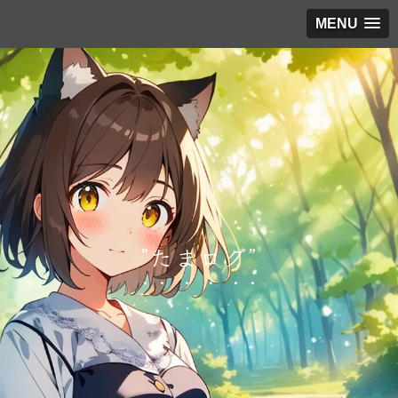
MENU
”たまログ”