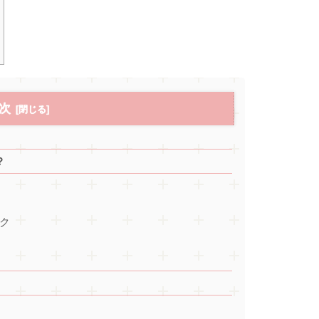
次
？
ク