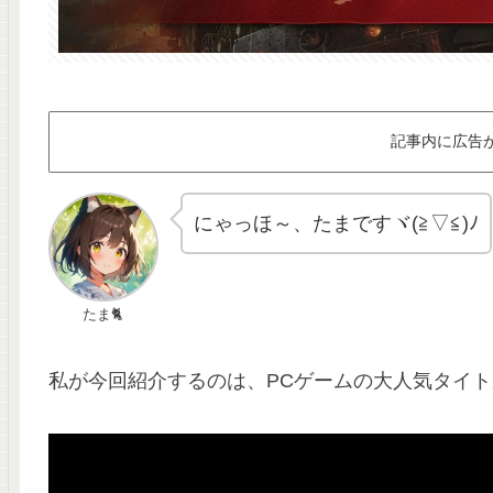
記事内に広告
にゃっほ～、たまですヾ(≧▽≦)ﾉ
たま🐈
私が今回紹介するのは、PCゲームの大人気タイトル【Wo