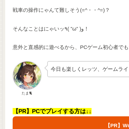
戦車の操作にゃんて難しそう(=^・・^=)？
そんなことはにゃいッ٩( ”ω” )و！
意外と直感的に遊べるから、PCゲーム初心者でも
今日も楽しくレッツ、ゲームライ
たま🐈
【PR】PCでプレイする方は↓↓
【PR】Wor