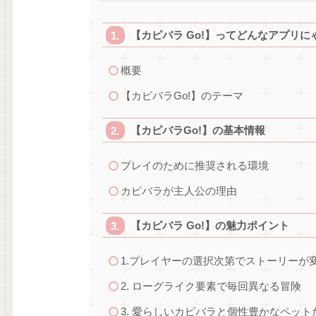
【カピバラ Go!】ってどんなアプリに
概要
【カピバラGo!】のテーマ
【カピバラGo!】の基本情報
プレイのために推奨される環境
カピバラが主人公の理由
【カピバラ Go!】の魅力ポイント
1.プレイヤーの選択次第でストーリーが
2. ローグライク要素で毎回異なる冒険
3. 愛らしいカピバラと個性豊かなペット