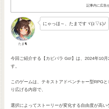
記事内に広告
にゃっほ～、たまですヾ(≧▽≦)ﾉ
たま🐈
今回ご紹介する【カピバラ Go!】は、2024年1
す。
このゲームは、テキストアドベンチャー型RPG
り広げる内容で、
選択によってストーリーが変化する自由度が高い