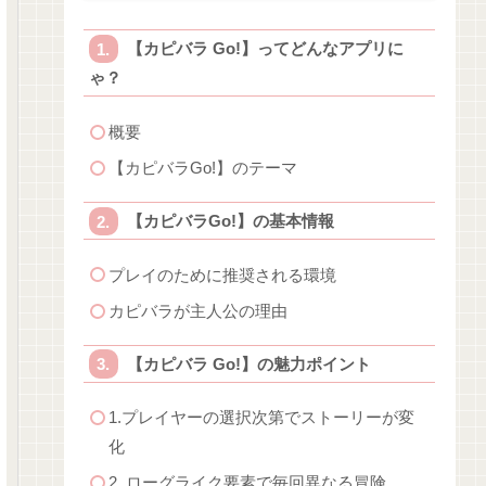
【カピバラ Go!】ってどんなアプリに
ゃ？
概要
【カピバラGo!】のテーマ
【カピバラGo!】の基本情報
プレイのために推奨される環境
カピバラが主人公の理由
【カピバラ Go!】の魅力ポイント
1.プレイヤーの選択次第でストーリーが変
化
2. ローグライク要素で毎回異なる冒険